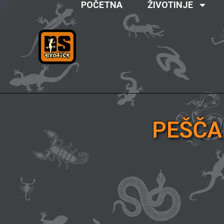
POČETNA
ŽIVOTINJE
PEŠČA