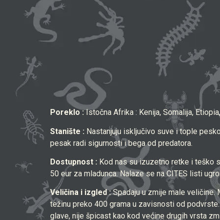
Poreklo :
Istočna Afrika : Kenija, Somalija, Etiopi
Stanište :
Nastanjuju isključivo suve i tople pes
pesak radi sigurnosti i bega od predatora.
Dostupnost :
Kod nas su izuzetno retke i teško s
50 eur za mladunca. Nalaze se na CITES listi ugro
Veličina i izgled :
Spadaju u zmije male veličine. 
težinu preko 400 grama u zavisnosti od podvrste.
glave, nije špicast kao kod većine drugih vrsta zm