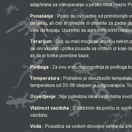
adaptirana za zakopavanje u pesku otud i naziv 
Ponašanje :
Pošto su ovo jedne od primitivnijih vr
da ujedu, ali čim ih izvadite ili uhvatite za zadnj
vole da kopaju. Izuzetno su agresivni lovci i red
Terarijum :
Dok su mali mogu se držati u nekim 
se oni skrivati i plitka posuda sa vodom iz koje 
ali da je tolike površine baza.
Podloga :
Za ovu vrstu najpogodnija je podloga ko
Temperatura :
Potrebno je obezbediti temperaturn
temperatura od 35-38 stepeni je odgovarajuća. To 
Osvetljenje :
Nije potrebna nikakva dodatna svetlo
Vlažnost vazduha :
S’ obzirom da potiču iz suvi
vazduhu.
Voda :
Posudica sa vodom dovoljno velika da zmija