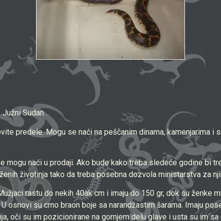
a, Južni Sudan…
kovite predele. Mogu se naći na peščanim dinama, kamenjarima i 
e mogu naći u prodaji. Ako bude kako treba sledeće godine bi tr
ženih životinja tako da treba posebna dozvola ministarstva za nji
Mužjaci rastu do nekih 40ak cm i imaju do 150 gr, dok su ženke m
 U osnovi su crno braon boje sa narandžastim šarama. Imaju poseb
ija, oči su im pozicionirane na gornjem delu glave i usta su im sa