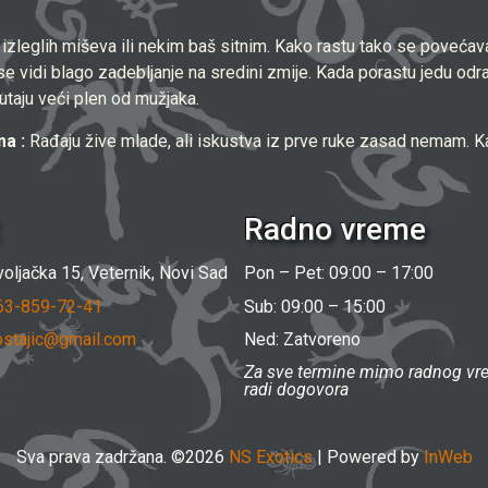
zleglih miševa ili nekim baš sitnim. Kako rastu tako se povećava 
e vidi blago zadebljanje na sredini zmije. Kada porastu jedu odr
taju veći plen od mužjaka.
a :
Rađaju žive mlade, ali iskustva iz prve ruke zasad nemam. K
Radno vreme
oljačka 15, Veternik, Novi Sad
Pon – Pet: 09:00 – 17:00
63-859-72-41
Sub: 09:00 – 15:00
stajic@gmail.com
Ned: Zatvoreno
Za sve termine mimo radnog vr
radi dogovora
Sva prava zadržana. ©2026
NS Exotics
| Powered by
InWeb