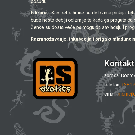
posudu.
Ishrana :
Kao bebe hrane se delovima pinkija, tek i
bude nešto deblji od zmije te kada ga proguta da s
Ženke su dosta veće pa mogu da savladaju i progu
Razmnožavanje, inkubacija i briga o mladuncim
Kontakt
adresa: Dobrov
telefon:
+381 
email:
momcilo