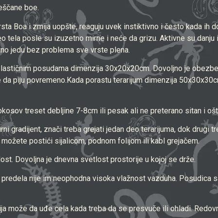
Peščane boe.
sta Boa i zmija uopšte, reaguju uvek instiktivno i često kada ih d
i deo tela posle su izuzetno mirne i neće da grizu. Aktivne su danj
ovno jedu bez problema sve vrste plena.
plastičnim posudama dimenzija 30x20x20cm. Dovoljno je obezbed
će da piju povremeno.Kada porastu terarijum dimenzija 50x30x30c
kosov treset debljine 7-8cm ili pesak ali ne preterano sitan i o
i gradijent, znači treba grejati jedan deo terarijuma, dok drugi 
možete postići sijalicom, podnom folijom ili kabl grejačem.
st. Dovoljna je dnevna svetlost prostorije u kojoj se drže.
h predela nije im neophodna visoka vlažnost vazduha. Posudica s
 može da uđe cela kada treba da se presvuče ili ohladi. Redovn