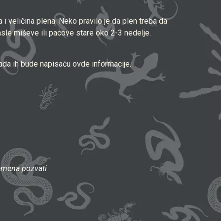
i veličina plena. Neko pravilo je da plen treba da
asle miševe ili pacove stare oko 2-3 nedelje.
ada ih bude napisaću ovde informacije.
emena pozvati