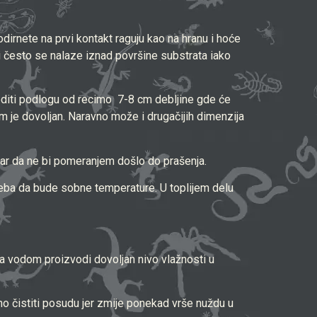
odirnete na prvi kontakt raguju kao na hranu i hoće
u i često se nalaze iznad površine substrata iako
iti podlogu od recimo 7-8 cm debljine gde će
m je dovoljan. Naravno može i drugačijih dimenzija
štar da ne bi pomeranjem došlo do prašenja.
treba da bude sobne temperature. U toplijem delu
a vodom proizvodi dovoljan nivo vlažnosti u
o čistiti posudu jer zmije ponekad vrše nuždu u