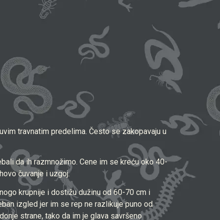
suvim travnatim predelima. Često se zakopavaju u
ebali da ih razmnožimo. Cene im se kreću oko 40-
hovo čuvanje i uzgoj.
nogo krupnije i dostižu dužinu od 60-70 cm i
an izgled jer im se rep ne razlikuje puno od
 donje strane, tako da im je glava savršeno