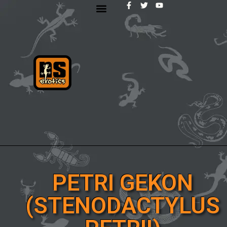
PETRI GEKON
(STENODACTYLUS