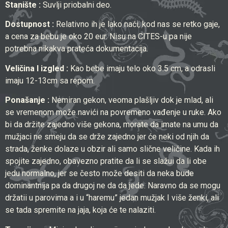
Stanište :
Suvlji priobalni deo.
Dostupnost :
Relativno ih je lako naći, kod nas se retko gaje,
a cena za bebu je oko 20 eur. Nisu na CITES-u pa nije
potrebna nikakva prateća dokumentacija.
Veličina I izgled :
Kao bebe imaju telo oko 3.5 cm, a odrasli
imaju 12-13cm sa repom.
Ponašanje :
Nemiran gekon, veoma plašljiv dok je mlad, ali
se vremenom može navići na povremeno vađenje u ruke. Ako
bi da držite zajedno više gekona, morate da imate na umu da
mužjaci ne smeju da se drže zajedno jer će neki od njih da
strada, ženke dolaze u obzir ali samo slične veličine. Kada ih
spojite zajedno, obavezno pratite da li se slažui da li obe
jedu normalno, jer se često može desiti da neka bude
dominantnija pa da drugoj ne da da jede. Naravno da se mogu
držatii u parovima a i u “haremu” jedan mužjak I više ženki, ali
se tada spremite na jaja, koja će te nalaziti.