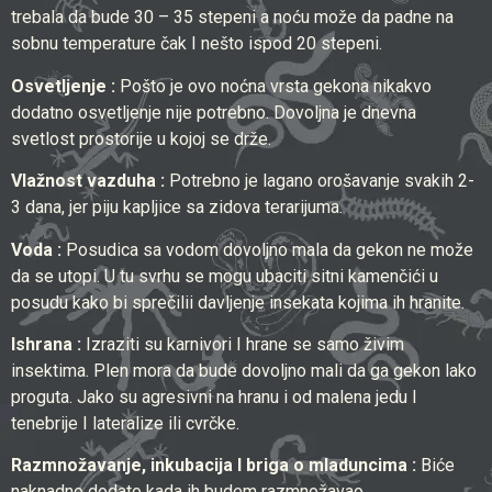
trebala da bude 30 – 35 stepeni a noću može da padne na
sobnu temperature čak I nešto ispod 20 stepeni.
Osvetljenje :
Pošto je ovo noćna vrsta gekona nikakvo
dodatno osvetljenje nije potrebno. Dovoljna je dnevna
svetlost prostorije u kojoj se drže.
Vlažnost vazduha :
Potrebno je lagano orošavanje svakih 2-
3 dana, jer piju kapljice sa zidova terarijuma.
Voda :
Posudica sa vodom dovoljno mala da gekon ne može
da se utopi. U tu svrhu se mogu ubaciti sitni kamenčići u
posudu kako bi sprečilii davljenje insekata kojima ih hranite.
Ishrana :
Izraziti su karnivori I hrane se samo živim
insektima. Plen mora da bude dovoljno mali da ga gekon lako
proguta. Jako su agresivni na hranu i od malena jedu I
tenebrije I lateralize ili cvrčke.
Razmnožavanje, inkubacija I briga o mladuncima :
Biće
naknadno dodato kada ih budem razmnožavao.