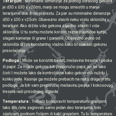
Terarijum :
Minimalne dimenzije za jednog odraslog gekona
je d30 x š30 x v20cm, manji se mogu smestiti u manje
terarijume dok ih ne prerastu. Za par su minimalne dimenzije
d50 x š30 x v25cm. Obavezno staviti neku vrstu skloništa u
terarijum. Ako držite više gekona zajedno staviti I više
skloništa. U tu svrhu možete korstiti razne plastične kutije,
slagati kamenje ili grane I panjeve. Obavezno jedno od
skloništa držati konstantno vlažno kako bi olakšali gekonu
presvlačenje.
Podloga :
Može se koristiti treset, mešavina treseta I peska
ili papir. Za mlade gekone bih preporučio papir, jer se lako
čisti I možete lako da kontrolišete kako gekon vrši nuždu I
koliko jede. Kasnije ga možete prebaciti na neku drugu vrstu
podloge. Ja bih vam preporučio mešavinu peska I kokosovog
treseta radi prirodnijeg izgleda.
Temperatura :
Trebalo bi napraviti temperaturni gradijent,
tako što ćete zagrevati samo jedan deo terarijuma, bilo
sijalicom, podnom folijom ili kabl grejačem. Tu bi temperature